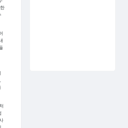
수
요한
수
어
내
들
리
,
을
 처
험
사
제