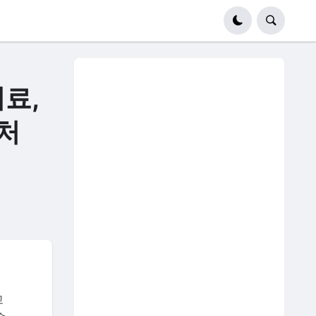
료,
 처
교